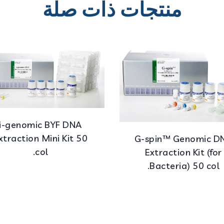
منتجات ذات صلة
i-genomic BYF DNA
xtraction Mini Kit 50
G-spin™ Genomic D
col.
Extraction Kit (for
Bacteria) 50 col.