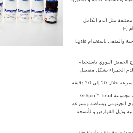
ختلفة مثل الدم الكامل
م (-)
• من الممكن استخراج الحمض النووي عالي الإنتاجية والمنقى باستخدام Lysis
اج الحمض النووي باستخدام
دم الحمراء بشكل منفصل.
 إلى 30 دقيقة.
• يتم توفير البروتوكول الأمثل لكل عينة. تم توجيه مجموعة G-Spin™ Total
اج الحمض النووي الجينومي ببساطة وبسرعة
انية وذيل القوارض والأنسجة
يوفر هذا المنتج Lysis Buffer وBinding Buffer المحدثين مقارنة بسلسلة G-