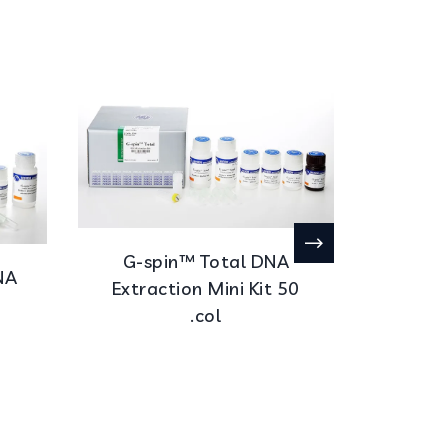
G-spin™ Total DNA
NA
Extraction Mini Kit 50
col.
Ex