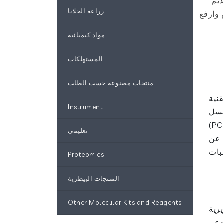
PC الخاصة بنا لتقديم
زراعة الخلايا
 PCR لتطبيقات التشخيص وارفع
مواد كيميائية
المستهلكات
منتجات مصنوعة حسب الطلب
نية
Instrument
لسل
 مجموعاتنا من
تعليمي
 عن
Proteomics
المنتجات البيطرية
Other Molecular Kits and Reagents
رية
دعم