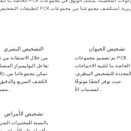
التشخيصية. باستخدام الكواشف المعتمدة والبروتوكولات المُحسّنة، يمكنك الوثوق في مجموعات R
أداء ثابت ويمكن الاعتماد عليه في الإعدادات السريرية. استكشف مجموعتنا من مجموعات
تشخيص الحيوان
التشخيص البشري
تم تصميم مجموعات PCR
من خلال الاستفادة من تق
الخاصة بنا لتلبية الاحتياجات
تفاعل البوليميراز المتس
لمحددة للتشخيص البيطري،
(PCR)، تمكن
حيث توفر كشفًا موثوقًا
الكشف السريع والدقيق
لمسببات الأ...
مسببات...
تشخيص الأمراض
بالنسبة للمختبرات السري
وأقسام علم الأمراض، ت