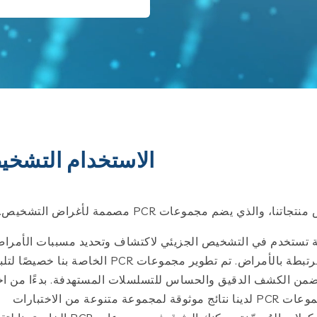
الاستخدام التشخ
 يضم مجموعات PCR مصممة لأغراض التشخيص.
ليميراز المتسلسل (PCR) تقنية قوية تستخدم في التشخيص الجزيئي لاكتشاف وتحديد مسببات الأمر
والطفرات الجينية والمؤشرات الحيوية الأخرى المرتبطة بالأمراض. تم تطوير مجموعات PCR الخاصة بنا خصيص
ضمن الكشف الدقيق والحساس للتسلسلات المستهدفة. بدءًا من اخت
الأمراض المعدية وحتى تشخيص الأورام، توفر مجموعات PCR لدينا نتائج موثوقة لمجموعة متنوعة من الاختبارات