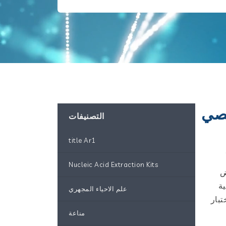
يصي
التصنيفات
title Ar1
Nucleic Acid Extraction Kits
اض
ًا لتلبية
علم الاحياء المجهري
بار
مناعة